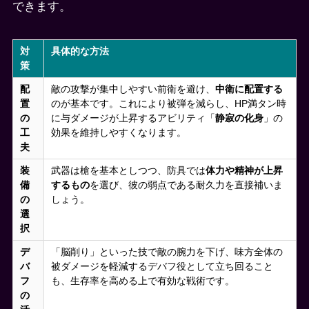
できます。
対
具体的な方法
策
配
敵の攻撃が集中しやすい前衛を避け、
中衛に配置する
置
のが基本です。これにより被弾を減らし、HP満タン時
の
に与ダメージが上昇するアビリティ「
静寂の化身
」の
工
効果を維持しやすくなります。
夫
装
武器は槍を基本としつつ、防具では
体力や精神が上昇
備
するもの
を選び、彼の弱点である耐久力を直接補いま
の
しょう。
選
択
デ
「脳削り」といった技で敵の腕力を下げ、味方全体の
バ
被ダメージを軽減するデバフ役として立ち回ること
フ
も、生存率を高める上で有効な戦術です。
の