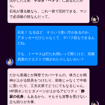
活かした土術「
デルタ・ペトラ
」にあるんだか
ら。
石化が通る敵なら、これ一発で完封できる。マジ
で必須級の技なんだって。
石化！ なるほど、そういう使い方があるのか。
アタッカーだけじゃなくて、デバフ役もできるん
だね。
でも、トーマスは打たれ弱いって聞くけど、高難
易度のクエストで倒されたりしないかい？
だから装備とか陣形でカバーすんの。体力とか精
神が上がる防具をつけたり、前衛じゃなくて中衛
に置いたり、工夫次第でどうにでもなるじゃん。
HP満タンだとダメージが上がるアビリティ「
静
寂の化身
」もあるから、そもそも攻撃を受けない
立ち回りが大事。