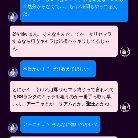
全然分からなくて…。もう2時間もやってるん
だ。
2時間w まあ、そんなもんか。てか、今リセマラ
するなら狙うキャラは結構ハッキリしてるじゃ
ん。
本当かい！？ ぜひ教えてほしい！
とにかく、引ければ即リセマラ終了って言われて
る
SSランク
のキャラを狙うのが一番手っ取り早
いよ。
アーニャ
とか、
リアム
とか、
聖王
とかね。
アーニャ…？ そんなに強いのかい？