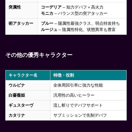
突属性
コーデリア
– 知力デバフ＋高火力
モニカ
– バランス型の突アタッカー
術アタッカー
ブルー
– 陽属性最強クラス、弱点特攻持ち
ルージュ
– 陰属性特化、状態異常も豊富
その他の優秀キャラクター
キャラクター名
特徴・役割
ウルピナ
全体周回引率に強力な性能
白薔薇姫
汎用性の高いヒーラー
ギュスターヴ
流し斬りでデバフサポート
カタリナ
サブミッションで先制デバフ