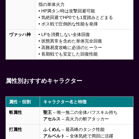
指の単体火力
• HP満タン時は攻撃回避可能
• 気絶回避でHP0でも1度踏みとどまる
• ボス戦で圧倒的な性能を発揮
ヴァッハ神
• LPを消費しない全体回復
• 状態異常を含めた単体完全回復
• 高難易度攻略に必須のヒーラー
• 長期戦でも安定した回復性能
属性別おすすめキャラクター
属性・役割
キャラクター名と特徴
斬属性
聖王
– 唯一無二の全体バフスキル持ち
アセルス
– 高火力の斬アタッカー
打属性
ふくめん
– 最高峰のタンク性能
アルベルト
– 全体気絶で周回に活躍