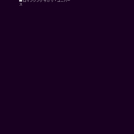
ロマンシング サガ リ・ユニバー
ス