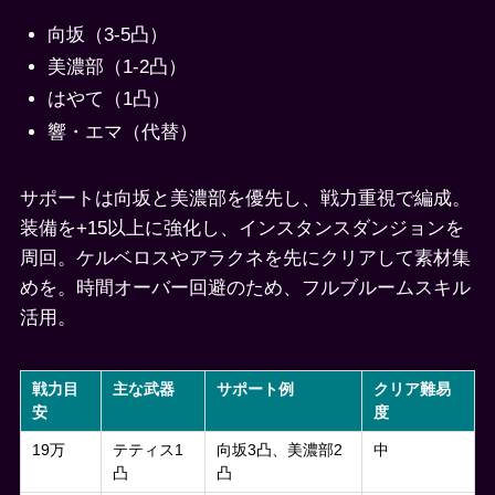
向坂（3-5凸）
美濃部（1-2凸）
はやて（1凸）
響・エマ（代替）
サポートは向坂と美濃部を優先し、戦力重視で編成。
装備を+15以上に強化し、インスタンスダンジョンを
周回。ケルベロスやアラクネを先にクリアして素材集
めを。時間オーバー回避のため、フルブルームスキル
活用。
戦力目
主な武器
サポート例
クリア難易
安
度
19万
テティス1
向坂3凸、美濃部2
中
凸
凸