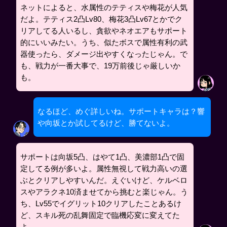
ネットによると、水属性のテティスや梅花が人気
だよ。テティス2凸Lv80、梅花3凸Lv67とかでク
リアしてる人いるし、貪欲やネオエアもサポート
的にいいみたい。うち、似たボスで属性有利の武
器使ったら、ダメージ出やすくなったじゃん。で
も、戦力が一番大事で、19万前後じゃ厳しいか
も。
なるほど、めぐ詳しいね。サポートキャラは？響
や向坂とか試してるけど、勝てないよ。
サポートは向坂5凸、はやて1凸、美濃部1凸で固
定してる例が多いよ。属性無視して戦力高いの選
ぶとクリアしやすいんだ。えぐいけど、ケルベロ
スやアラクネ10済ませてから挑むと楽じゃん。う
ち、Lv55でイグリット10クリアしたことあるけ
ど、スキル死の乱舞固定で臨機応変に変えてた
よ。