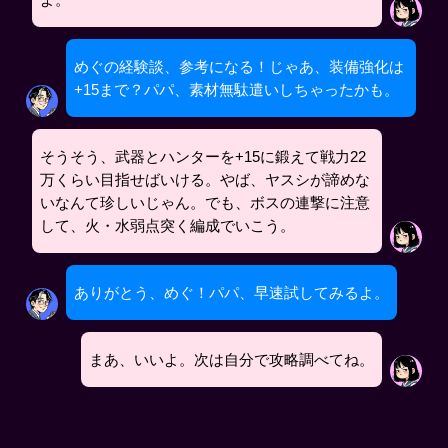
めぐの経験談、参考になる！じゃあ、装備強化は
+15まで？パパ、素材無駄遣いしちゃったかも。
そうそう、武器とハンターを+15に鍛えて戦力22
万くらい目指せばいける。やば、ヤスシが諦めな
いなんて珍しいじゃん。でも、ボスの連撃に注意
して、火・水弱点突く編成でいこう。
ありがとう、めぐ！パパ、早速試してみるよ。
まあ、いいよ。次は自分で攻略調べてね。