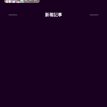
新着記事
アデルガチャ vs イリスガチャ、
どっちを引くべき？性能と目的で
徹底比較！
2025年8月16日
ロマンシング サガ リ・ユニバース
SSサファイアの性能。冷属性パー
ティの人権パーツきたな…
2025年8月16日
ロマンシング サガ リ・ユニバース
SSシルバーの性能、ぶっ壊れ？
ODサポートって結局どう使うん
だよ…
2025年8月16日