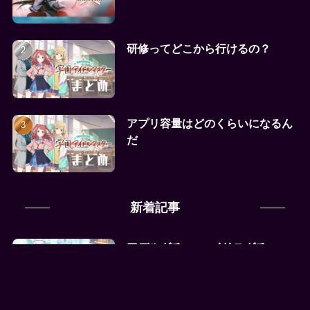
研修ってどこから行けるの？
アプリ容量はどのくらいになるん
だ
新着記事
アデルガチャ vs イリスガチャ、
どっちを引くべき？性能と目的で
徹底比較！
2025年8月16日
ロマンシング サガ リ・ユニバース