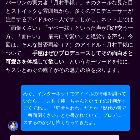
バーワンの実力者「月村手毬」。そのクールな見た目
とストイックな雰囲気から、多くのプロデューサーが
注目するアイドルの一人です。しかし、ネット上では
「面倒くさい」「ヤベー奴」といった声が飛び交う一
方、「面白い」「最高に可愛い」と絶賛する声も。今
回は、そんな賛否両論（？）のアイドル・月村手毬に
ついて、「
手毬はぜひプロデュースしてその面白さと
可愛さを体感して欲しい
」というキーワードを軸に、
ヤスシとめぐの親子がその魅力の沼を探ります。
めぐ、インターネットでアイドルの情報を調べて
いたら、「月村手毬」ちゃんという子の評判がす
ごくてね…。『狂犬ちわわ』だとか『歴代の青で
一番面倒くさい』とか書かれていて、プロデュー
スするのが少し怖くなってきたよ。