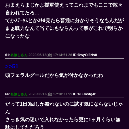
おまえらまじかよ援軍使えってこれまでもここで散々
言われてたろ…
てかｽﾃｰﾀｽとかｽｷﾙ見たら普通に分かりそうなもんだが
まぁ戦力なんて当てにもならんって事がこれで明らか
になったな
61:
名無しさん
2020/06/12(金) 17:14:51.26
ID:DwyO/2Ns0
>>51
頭フェラルグールだから気が付かなかったわ
66:
名無しさん
2020/06/12(金) 17:18:37.55
ID:41+mstgJr
だって1日3回しか殴れないのに試す気にならないじゃ
ん
さっき気の迷いで入れなかったら更に1ヶ月くらい無
駄にしてただろう