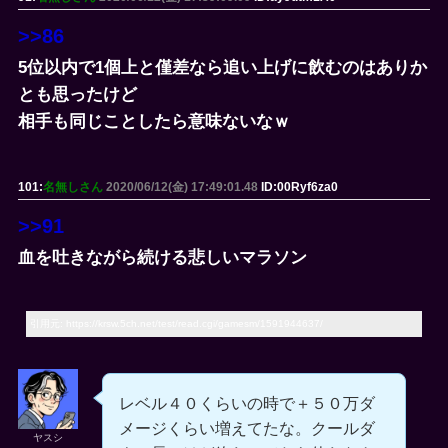
>>86
5位以内で1個上と僅差なら追い上げに飲むのはありか
とも思ったけど
相手も同じことしたら意味ないなｗ
101:
名無しさん
2020/06/12(金) 17:49:01.48
ID:00Ryf6za0
>>91
血を吐きながら続ける悲しいマラソン
引用元: https://krsw.5ch.net/test/read.cgi/gamesm/1591944637/
レベル４０くらいの時で＋５０万ダ
メージくらい増えてたな。クールダ
ヤスシ