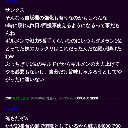
>>26
サンクス
そんなら自販機の強化も有りなのかもしれんな
6時に殴れば1日2回援軍使えるようになるって事だも
んね
ギルメンで戦力5番手くらいなのにいつもダメラン1位
とってた奴のカラクリはこれだったんだな謎が解けた
わw
ぶっちぎり1位のギルドだからギルメンの火力上げて
やる必要もないし、自分だけ旨味しゃぶろうとしてや
がったに違いない
290:
名無しさん
2020/06/12(金) 20:26:25.93
ID:nGt+DNkk0
>>26
俺もだぞw
ただ20番台の鯖で閑散としているから戦力64000で30