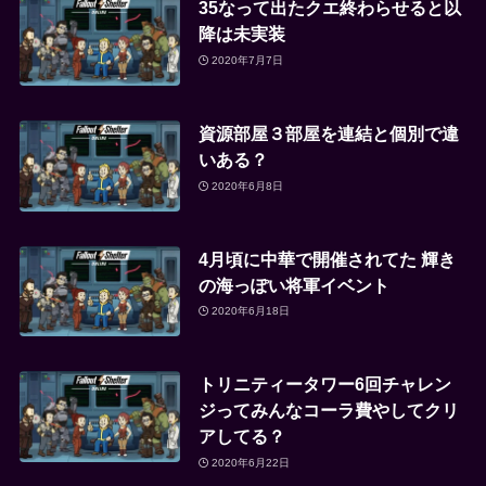
35なって出たクエ終わらせると以
降は未実装
2020年7月7日
資源部屋３部屋を連結と個別で違
いある？
2020年6月8日
4月頃に中華で開催されてた 輝き
の海っぽい将軍イベント
2020年6月18日
トリニティータワー6回チャレン
ジってみんなコーラ費やしてクリ
アしてる？
2020年6月22日