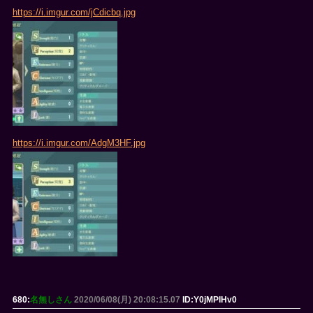
https://i.imgur.com/jCdicbq.jpg
https://i.imgur.com/AdgM3HF.jpg
680:
名無しさん
2020/06/08(月) 20:08:15.07
ID:Y0jMPlHv0