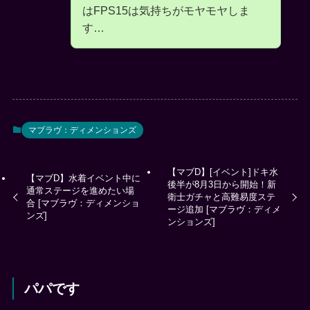
はFPS15は気持ちがモヤモヤしま
す…
マブラヴ：ディメンションズ
【マブD】[イベント]ドキ水
【マブD】水着イベント中に
後半が8月3日から開始！新
通常ステージを進めたい場
衛士ガチャと高難易度ステ
合 [マブラヴ：ディメンショ
ージ追加 [マブラヴ：ディメ
ンズ]
ンションズ]
パパです