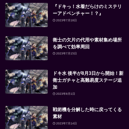
『ドキっ！水着だらけのミステリ
ーアドベンチャー！？』
2023年7月18日
衛士の欠片の代用や素材集め場所
を調べて効率周回
2023年7月15日
ドキ水 後半が8月3日から開始！新
衛士ガチャと高難易度ステージ追
加
2023年8月1日
戦術機を分解した時に戻ってくる
素材
2023年7月14日