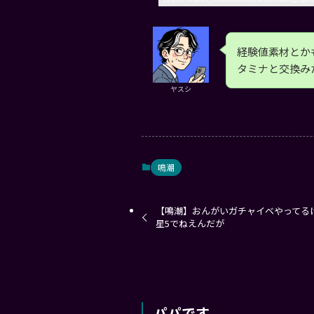
経験値素材とか
タミナと交換み
ヤスシ
鳴潮
【鳴潮】おんがいガチャイベやってる
星5でねえんだが
パパです