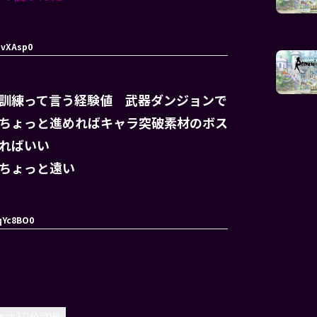
uvXAsp0
訓練って言う経験値 武器ダンジョンで
ちょっと進めればキャラ突破素材のボス
ればいい
ちょっと遠い
qYc8BO0
amesm/1716539048/