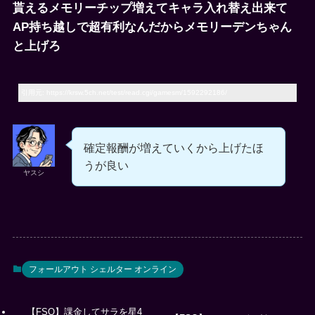
貰えるメモリーチップ増えてキャラ入れ替え出来て
AP持ち越しで超有利なんだからメモリーデンちゃん
と上げろ
引用元: https://krsw.5ch.net/test/read.cgi/gamesm/1592292186/
確定報酬が増えていくから上げたほ
うが良い
ヤスシ
フォールアウト シェルター オンライン
【FSO】課金してサラを星4