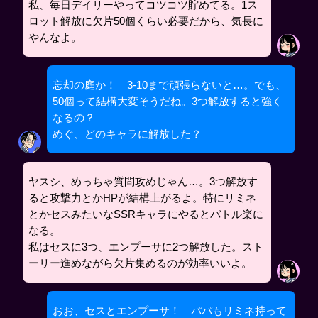
私、毎日デイリーやってコツコツ貯めてる。1ス
ロット解放に欠片50個くらい必要だから、気長に
やんなよ。
忘却の庭か！ 3-10まで頑張らないと…。でも、
50個って結構大変そうだね。3つ解放すると強く
なるの？
めぐ、どのキャラに解放した？
ヤスシ、めっちゃ質問攻めじゃん…。3つ解放す
ると攻撃力とかHPが結構上がるよ。特にリミネ
とかセスみたいなSSRキャラにやるとバトル楽に
なる。
私はセスに3つ、エンプーサに2つ解放した。スト
ーリー進めながら欠片集めるのが効率いいよ。
おお、セスとエンプーサ！ パパもリミネ持って