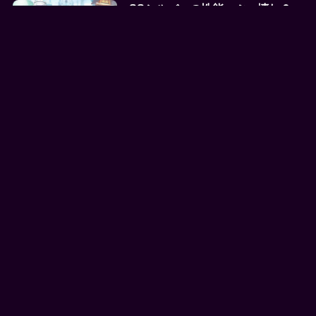
SSシルバーの性能、ぶっ壊れ？
ODサポートって結局どう使うん
だよ…
2025年8月16日
ロマンシング サガ リ・ユニバース
APP