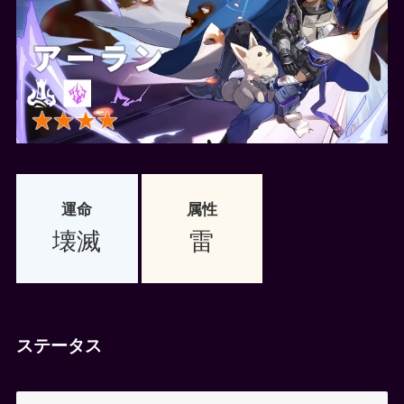
運命
属性
壊滅
雷
ステータス