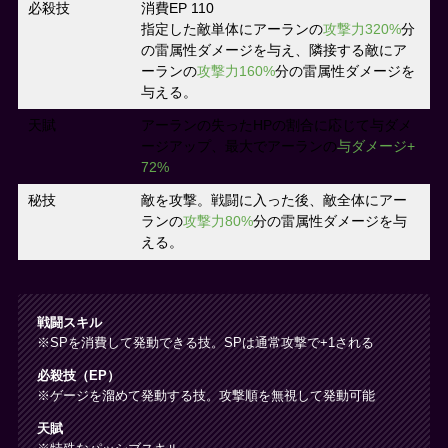
必殺技
消費EP 110
指定した敵単体にアーランの
攻撃力320%
分
の雷属性ダメージを与え、隣接する敵にア
ーランの
攻撃力160%
分の雷属性ダメージを
与える。
天賦
アーランの失ったHPの割合に応じて与ダメ
ージアップ、最大でアーランの
与ダメージ+
72%
秘技
敵を攻撃。戦闘に入った後、敵全体にアー
ランの
攻撃力80%
分の雷属性ダメージを与
える。
戦闘スキル
※SPを消費して発動できる技。SPは通常攻撃で+1される
必殺技（EP）
※ゲージを溜めて発動する技。攻撃順を無視して発動可能
天賦