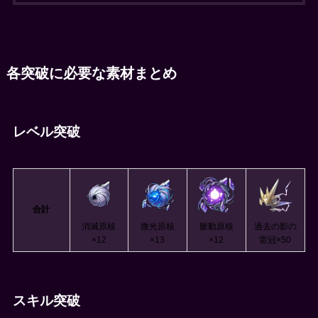
各突破に必要な素材まとめ
レベル突破
合計
消滅原核
微光原核
脈動原核
過去の影の
×12
×13
×12
雷冠×50
スキル突破