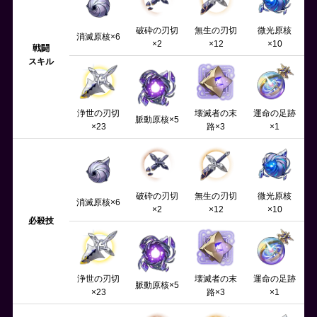
破砕の刃切
無生の刃切
微光原核
消滅原核×6
×2
×12
×10
戦闘
スキル
浄世の刃切
壊滅者の末
運命の足跡
脈動原核×5
×23
路×3
×1
破砕の刃切
無生の刃切
微光原核
消滅原核×6
×2
×12
×10
必殺技
浄世の刃切
壊滅者の末
運命の足跡
脈動原核×5
×23
路×3
×1