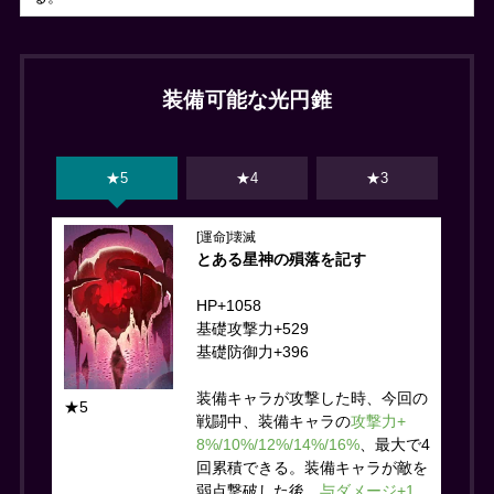
装備可能な光円錐
★5
★4
★3
[運命]壊滅
とある星神の殞落を記す
HP+1058
基礎攻撃力+529
基礎防御力+396
装備キャラが攻撃した時、今回の
★5
戦闘中、装備キャラの
攻撃力+
8%/10%/12%/14%/16%
、最大で4
回累積できる。装備キャラが敵を
弱点撃破した後、
与ダメージ+1