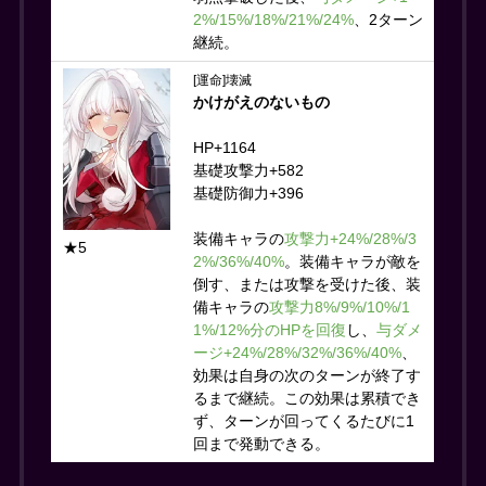
2%/15%/18%/21%/24%
、2ターン
継続。
[運命]壊滅
かけがえのないもの
HP+1164
基礎攻撃力+582
基礎防御力+396
装備キャラの
攻撃力+24%/28%/3
★5
2%/36%/40%
。装備キャラが敵を
倒す、または攻撃を受けた後、装
備キャラの
攻撃力8%/9%/10%/1
1%/12%分のHPを回復
し、
与ダメ
ージ+24%/28%/32%/36%/40%
、
効果は自身の次のターンが終了す
るまで継続。この効果は累積でき
ず、ターンが回ってくるたびに1
回まで発動できる。