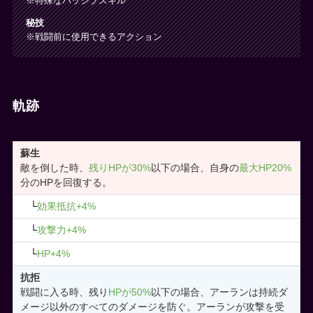
※特殊なパッシブスキル
秘技
※戦闘前に使用できるアクション
軌跡
蘇生
敵を倒した時、
残りHPが30%
以下の場合、自身の
最大HP20%
分のHPを回復する。
└
効果抵抗+4%
└
攻撃力+4%
└
HP+4%
抗拒
戦闘に入る時、残り
HPが50%
以下の場合、アーランは持続ダ
メージ以外のすべてのダメージを防ぐ。アーランが攻撃を受