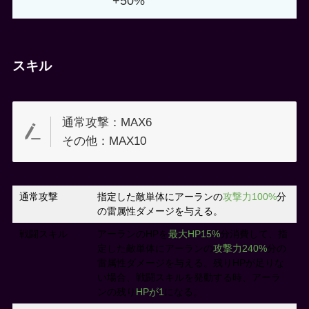
+50%
スキル
通常攻撃：MAX6
その他：MAX10
通常攻撃
指定した敵単体にアーランの
攻撃力100%
分
の雷属性ダメージを与える。
戦闘スキル
アーランのHPを
最大HP15%
分消費して、指
定した敵単体にアーランの
攻撃力240%
分の
雷属性ダメージを与える。残りHPが足りな
い場合、戦闘スキルを発動する時、アーラ
ンの残り
HPが1
になる。