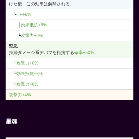
けた後、この効果は解除される。
└
HP+6%
├
効果抵抗+8%
└
攻撃力+8%
堅忍
持続ダメージ系デバフを抵抗する
確率+50%
。
└
攻撃力+6%
└
効果抵抗+6%
└
攻撃力+6%
攻撃力+4%
星魂