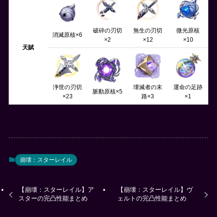
破砕の刃切
無生の刃切
微光原核
消滅原核×6
×2
×12
×10
天賦
浄世の刃切
壊滅者の末
運命の足跡
脈動原核×5
×23
路×3
×1
崩壊：スターレイル
【崩壊：スターレイル】ア
【崩壊：スターレイル】ヴ
スターの完凸性能まとめ
ェルトの完凸性能まとめ