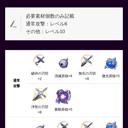
必要素材個数のみ記載
通常攻撃：レベル6
その他：レベル10
破砕の刃切
無生の刃切
消滅原核×4
微光原核×5
×2
×6
通常
攻撃
浄世の刃切
脈動原核×5
×8