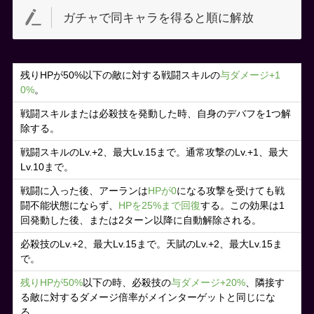
ガチャで同キャラを得ると順に解放
残りHPが50%以下の敵に対する戦闘スキルの
与ダメージ+1
0%
。
戦闘スキルまたは必殺技を発動した時、自身のデバフを1つ解
除する。
戦闘スキルのLv.+2、最大Lv.15まで。通常攻撃のLv.+1、最大
Lv.10まで。
戦闘に入った後、アーランは
HPが0
になる攻撃を受けても戦
闘不能状態にならず、
HPを25%まで回復
する。この効果は1
回発動した後、または2ターン以降に自動解除される。
必殺技のLv.+2、最大Lv.15まで。天賦のLv.+2、最大Lv.15ま
で。
残りHPが50%
以下の時、必殺技の
与ダメージ+20%
、隣接す
る敵に対するダメージ倍率がメインターゲットと同じにな
る。