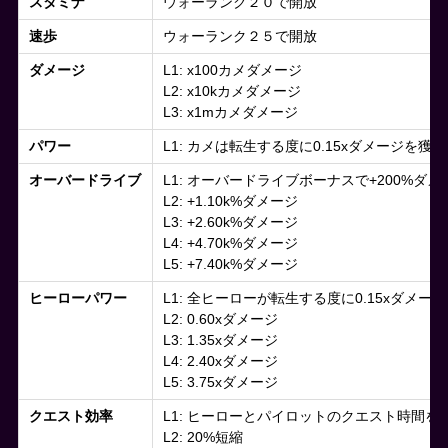
スタミナ
ウォーランク２０で開放
速歩
ウォーランク２５で開放
ダメージ
L1: x100カメダメージ
L2: x10kカメダメージ
L3: x1mカメダメージ
パワー
L1: カメは転生する度に0.15xダメージを獲得
オーバードライブ
L1: オーバードライブボーナスで+200%ダメ
L2: +1.10k%ダメージ
L3: +2.60k%ダメージ
L4: +4.70k%ダメージ
L5: +7.40k%ダメージ
ヒーローパワー
L1: 全ヒーローが転生する度に0.15xダメー
L2: 0.60xダメージ
L3: 1.35xダメージ
L4: 2.40xダメージ
L5: 3.75xダメージ
クエスト効率
L1: ヒーローとパイロットのクエスト時間を1
L2: 20%短縮