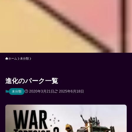
ホーム
未分類
進化のパーク一覧
2020年3月21日
2025年6月18日
未分類