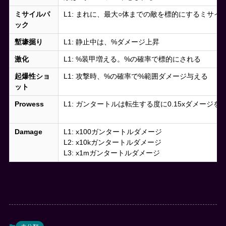
ミサイルパ
L1: まれに、最大○体までの敵を標的にするミサイ
ック
塹壕掘り
L1: 静止中は、%ダメージ上昇
激化
L1: %装甲増える。%の確率で標的にされる
起爆性ショ
L1: 攻撃時、%の確率で%範囲ダメージ与える
ット
Prowess
L1: ガンタートルは転生する度に0.15xダメージを
Damage
L1: x100ガンタートルダメージ
L2: x10kガンタートルダメージ
L3: x1mガンタートルダメージ