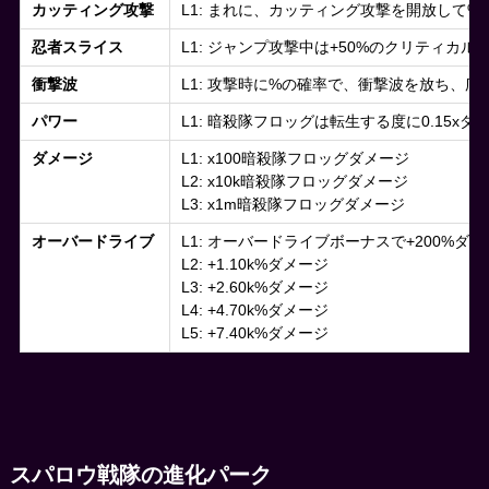
カッティング攻撃
L1: まれに、カッティング攻撃を開放して
忍者スライス
L1: ジャンプ攻撃中は+50%のクリティカル
衝撃波
L1: 攻撃時に%の確率で、衝撃波を放ち、
パワー
L1: 暗殺隊フロッグは転生する度に0.15x
ダメージ
L1: x100暗殺隊フロッグダメージ
L2: x10k暗殺隊フロッグダメージ
L3: x1m暗殺隊フロッグダメージ
オーバードライブ
L1: オーバードライブボーナスで+200%ダ
L2: +1.10k%ダメージ
L3: +2.60k%ダメージ
L4: +4.70k%ダメージ
L5: +7.40k%ダメージ
スパロウ戦隊の進化パーク