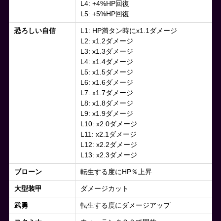
L4: +4%HP回復
L5: +5%HP回復
恐ろしい自信
L1: HP満タン時にx1.1ダメージ
L2: x1.2ダメージ
L3: x1.3ダメージ
L4: x1.4ダメージ
L5: x1.5ダメージ
L6: x1.6ダメージ
L7: x1.7ダメージ
L8: x1.8ダメージ
L9: x1.9ダメージ
L10: x2.0ダメージ
L11: x2.1ダメージ
L12: x2.2ダメージ
L13: x2.3ダメージ
ブローン
転生する度にHP％上昇
大型装甲
ダメージカット
武勇
転生する度にダメージアップ